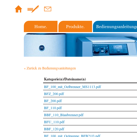
« Zurück zu Bedienungsanleitungen
Kategorie(n)/Dateiname(n)
BF_100_mit_Oelbrenner_MS1113.pdf
BFZ_200.pdf
BF_200.pdf
BF_110.pdf
BBF_110_Blaubrenner.pdf
BFU_110.pdf
BBF_120.pdf
BF_100_mit_Oelpumpe_BFB21l3.pdf